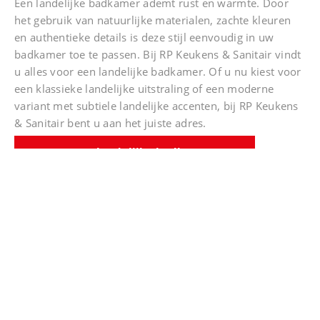
Een landelijke badkamer ademt rust en warmte. Door
het gebruik van natuurlijke materialen, zachte kleuren
en authentieke details is deze stijl eenvoudig in uw
badkamer toe te passen. Bij RP Keukens & Sanitair vindt
u alles voor een landelijke badkamer. Of u nu kiest voor
een klassieke landelijke uitstraling of een moderne
variant met subtiele landelijke accenten, bij RP Keukens
& Sanitair bent u aan het juiste adres.
Meer over landelijke badkamers
Vraag gratis ons
vernieuwde Bad &
Body Magazine aan