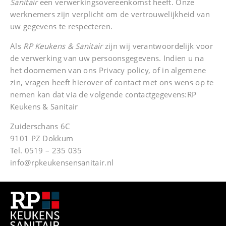
Sanitair
een verwerkingsovereenkomst heeft. Onze
werknemers zijn verplicht om de vertrouwelijkheid van
uw gegevens te respecteren.
Als
RP Keukens & Sanitair
zijn wij verantwoordelijk voor
de verwerking van uw persoonsgegevens. Indien u na
het doornemen van ons Privacy policy, of in algemene
zin, vragen heeft hierover of contact met ons wens op te
nemen kan dat via de volgende contactgegevens:RP
Keukens & Sanitair
Zuiderschans 6C
9101 PZ Dokkum
Tel.
0519 – 235 035
info@rpkeukensensanitair.nl