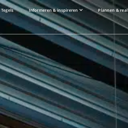
Tegels
Informeren & inspireren
Plannen & real