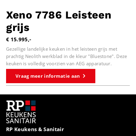
Xeno 7786 Leisteen
grijs
€ 15.995,-
Gezellige landelijke keuken in het leisteen grijs met
prachtig Neolith werkblad in de kleur "Bluestone". Deze
keuken is volledig voorzien van AEG apparatuur.
Vraag meer informatie aan
RP Keukens & Sanitair