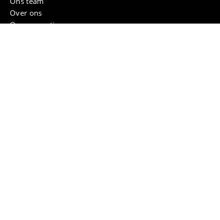
Ons team
Over ons
Onze garanties
Keukens
Onze keukens
Keuken inspiratie
Merken
MHK KeukenExpert
Keukenmagazine
Plan uw route
Badkamers
Onze badkamers
Bad & Body
Badkamer inspiratie
Merken
Bad & Body magazine