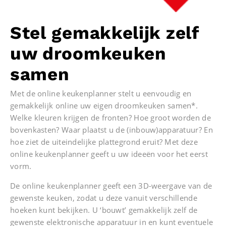
Stel gemakkelijk zelf
uw droomkeuken
samen
Met de online keukenplanner stelt u eenvoudig en
gemakkelijk online uw eigen droomkeuken samen*.
Welke kleuren krijgen de fronten? Hoe groot worden de
bovenkasten? Waar plaatst u de (inbouw)apparatuur? En
hoe ziet de uiteindelijke plattegrond eruit? Met deze
online keukenplanner geeft u uw ideeën voor het eerst
vorm.
De online keukenplanner geeft een 3D-weergave van de
gewenste keuken, zodat u deze vanuit verschillende
hoeken kunt bekijken. U ‘bouwt’ gemakkelijk zelf de
gewenste elektronische apparatuur in en kunt eventuele